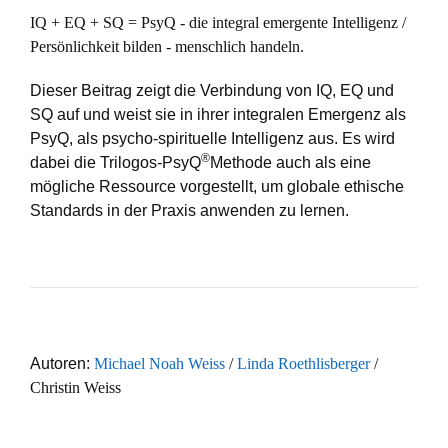
IQ + EQ + SQ = PsyQ - die integral emergente Intelligenz /
Persönlichkeit bilden - menschlich handeln.
Dieser Beitrag zeigt die Verbindung von IQ, EQ und
SQ auf und weist sie in ihrer integralen Emergenz als
PsyQ, als psycho-spirituelle Intelligenz aus. Es wird
®
dabei die Trilogos-PsyQ
Methode auch als eine
mögliche Ressource vorgestellt, um globale ethische
Standards in der Praxis anwenden zu lernen.
Band
8
Autoren:
Michael Noah Weiss
/
Linda Roethlisberger
/
Weltehos
Christin Weiss
und
das
Unbewusste.gif