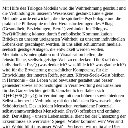
Mit Hilfe des Trilogos-Modells wird die Wahrnehmung geschult und
die Verbindung zu unserem Wesenskern gestärkt: Eine eigene
Methode wurde entwickelt, die die spirituelle Psychologie und die
praktische Philosophie mit den Herausforderungen des Alltags
(Gesundheit, Beziehungen, Beruf ) verbindet. Im Trilogos-
PsyQ®Training können durch Symbolische Kommunikation
Brücken zu unseren ureigensten Wahrheit, zu unserem individuellen
Lebenskern geschlagen werden. In uns allen schlummern mediale,
seelisch-geistige Anlagen, die entwickelt werden wollen.
Meditation, Kontemplation und Visualisation helfen, die
feinstoffliche, seelisch-geistige Welt zu entdecken. Die Kraft des
individuellen PsyQ (was denke ich? was fühle ich? was glaube ich?)
wird für die Erweiterung menschlicher Kompetenz, für die
Entwicklung der inneren Reife, genutzt. Körper-Seele-Geist bleiben
in Harmonie – das Leben wird bewusster gestaltet und besser
gemeistert sowie Entscheidungen in Verantwortung des Einzelnen
für das Ganze leichter gefällt. Ganzheitlich entfalten sich
IQ+EQ+SQ(PsyQ) in Verbindung mit dem höheren sowie niederen
Selbst – immer in Verbindung mit dem höchsten Bewusstsein, der
Schöpferkraft. Das in jedem Menschen vorhandene Potenzial
selbstverantwortliches Menschsein (PsyQ) offenbart und entfaltet
sich. Der Alltag – unsere Lebensschule, dient bei der Umsetzung der
Erkenntnisse als wertvoller Spiegel. Woher kommen wir? Wer sind
wir? Wohin führt uns unser Weg? – Verlassen wir mutig alte Ufer