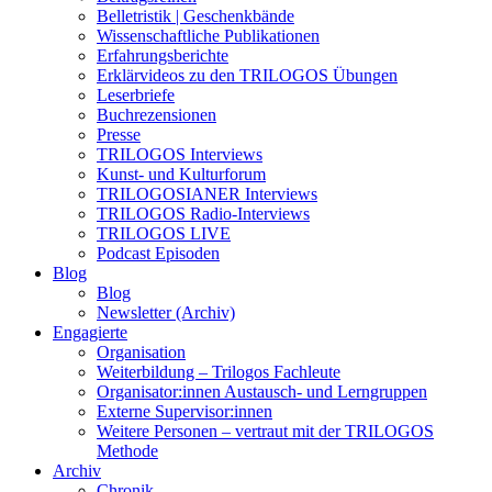
Belletristik | Geschenkbände
Wissenschaftliche Publikationen
Erfahrungsberichte
Erklärvideos zu den TRILOGOS Übungen
Leserbriefe
Buchrezensionen
Presse
TRILOGOS Interviews
Kunst- und Kulturforum
TRILOGOSIANER Interviews
TRILOGOS Radio-Interviews
TRILOGOS LIVE
Podcast Episoden
Blog
Blog
Newsletter (Archiv)
Engagierte
Organisation
Weiterbildung – Trilogos Fachleute
Organisator:innen Austausch- und Lerngruppen
Externe Supervisor:innen
Weitere Personen – vertraut mit der TRILOGOS
Methode
Archiv
Chronik