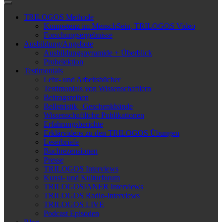
TRILOGOS Methode
Kompetenz im MenschSein, TRILOGOS Video
Forschungsergebnisse
Ausbildung/Angebote
Ausbildungspyramide + Überblick
Probelektion
Testimonials
Lehr- und Arbeitsbücher
Testimonials von Wissenschaftlern
Beitragsreihen
Belletristik | Geschenkbände
Wissenschaftliche Publikationen
Erfahrungsberichte
Erklärvideos zu den TRILOGOS Übungen
Leserbriefe
Buchrezensionen
Presse
TRILOGOS Interviews
Kunst- und Kulturforum
TRILOGOSIANER Interviews
TRILOGOS Radio-Interviews
TRILOGOS LIVE
Podcast Episoden