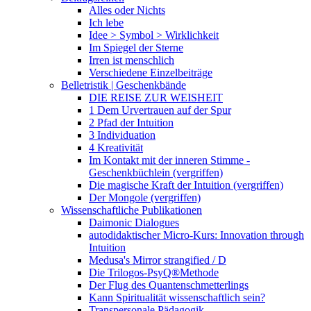
Alles oder Nichts
Ich lebe
Idee > Symbol > Wirklichkeit
Im Spiegel der Sterne
Irren ist menschlich
Verschiedene Einzelbeiträge
Belletristik | Geschenkbände
DIE REISE ZUR WEISHEIT
1 Dem Urvertrauen auf der Spur
2 Pfad der Intuition
3 Individuation
4 Kreativität
Im Kontakt mit der inneren Stimme -
Geschenkbüchlein (vergriffen)
Die magische Kraft der Intuition (vergriffen)
Der Mongole (vergriffen)
Wissenschaftliche Publikationen
Daimonic Dialogues
autodidaktischer Micro-Kurs: Innovation through
Intuition
Medusa's Mirror strangified / D
Die Trilogos-PsyQ®Methode
Der Flug des Quantenschmetterlings
Kann Spiritualität wissenschaftlich sein?
Transpersonale Pädagogik