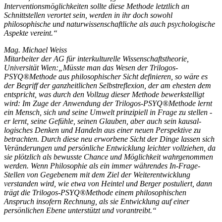
Interventionsmöglichkeiten sollte diese Methode letztlich an
Schnittstellen verortet sein, werden in ihr doch sowohl
philosophische und naturwissenschaftliche als auch psychologische
Aspekte vereint.“
Mag. Michael Weiss
Mitarbeiter der AG für interkulturelle Wissenschaftstheorie,
Universität Wien:„Müsste man das Wesen der Trilogos-
PSYQ®Methode aus philosophischer Sicht definieren, so wäre es
der Begriff der ganzheitlichen Selbstreflexion, der am ehesten dem
entspricht, was durch den Vollzug dieser Methode bewerkstelligt
wird: Im Zuge der Anwendung der Trilogos-PSYQ®Methode lernt
ein Mensch, sich und seine Umwelt prinzipiell in Frage zu stellen -
er lernt, seine Gefühle, seinen Glauben, aber auch sein kausal-
logisches Denken und Handeln aus einer neuen Perspektive zu
betrachten. Durch diese neu erworbene Sicht der Dinge lassen sich
Veränderungen und persönliche Entwicklung leichter vollziehen, da
sie plötzlich als bewusste Chance und Möglichkeit wahrgenommen
werden. Wenn Philosophie als ein immer währendes In-Frage-
Stellen von Gegebenem mit dem Ziel der Weiterentwicklung
verstanden wird, wie etwa von Heintel und Berger postuliert, dann
trägt die Trilogos-PSYQ®Methode einem philosophischen
Anspruch insofern Rechnung, als sie Entwicklung auf einer
persönlichen Ebene unterstützt und vorantreibt.“