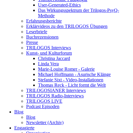
User-Generated-Ethics
Das Wirkungsspektrum der Trilogos-PsyQ-
Methode
Erfahrungsberichte
Erklärvideos zu den TRILOGOS Übungen
Leserbriefe
Buchrezensionen
Presse
TRILOGOS Interviews
Kunst- und Kulturforum
Christina Jaccard
Linda Vera
Marie-Louise Romer - Galerie
Michael Hoffmann - Asurische Klänge
Stefanie Sixt - Video-Installationen
Thomas Reck - Licht formt die Welt
TRILOGOSIANER Interviews
TRILOGOS Radio-Interviews
TRILOGOS LIVE
Podcast Episoden
Blog
Blog
Newsletter (Archiv)
Engagierte