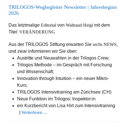
Header
TRILOGOS-Wegbegleiter Newsletter | Jahresbeginn
m
2026
Logo.png
Das letztmalige
Editorial
von
Waltraud Heigl
mit dem
Titel:
VERÄNDERUNG
Aus der TRILOGOS Stiftung erwarten Sie
sechs NEWS
,
und zwar informieren wir Sie über:
Austritte und Neuwahlen in der Trilogos Crew;
Trilogos Methode – im Gespräch mit Forschung
und Wissenschaft;
Innovation through Intuition – ein neuer Mikro-
Kurs;
TRILOGOS Intensivtraining am Zürichsee (CH)
Neue Funktion im Trilogos: Inspektor:in
ein Kurzbericht von Lisa Hirt zum Intensivtraining
|
Weiterlesen ...