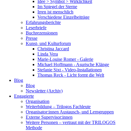
Idee > Symbol > Wirklichkeit
Im Spiegel der Sterne
Irren ist menschlich
Verschiedene Einzelbeiträge
Erfahrungsberichte
Leserbriefe
Buchrezensionen
Presse
Kunst- und Kulturforum
Christina Jaccard
Linda Vera
Marie-Louise Romer - Galerie
Michael Hoffmann - Asurische Klänge
Stefanie Sixt - Video-Installationen
Thomas Reck - Licht formt die Welt
Blog
Blog
Newsletter (Archiv)
Engagierte
Organisation
Weiterbildung – Trilogos Fachleute
Organisator:innen Austausch- und Lerngruppen
Externe Supervisor:innen
Weitere Personen – vertraut mit der TRILOGOS
Methode