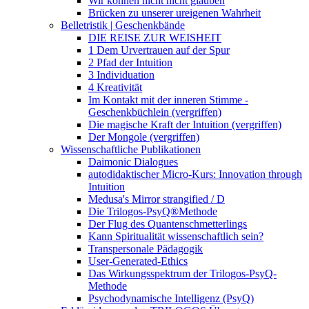
Wir können nicht nicht glauben
Brücken zu unserer ureigenen Wahrheit
Belletristik | Geschenkbände
DIE REISE ZUR WEISHEIT
1 Dem Urvertrauen auf der Spur
2 Pfad der Intuition
3 Individuation
4 Kreativität
Im Kontakt mit der inneren Stimme -
Geschenkbüchlein (vergriffen)
Die magische Kraft der Intuition (vergriffen)
Der Mongole (vergriffen)
Wissenschaftliche Publikationen
Daimonic Dialogues
autodidaktischer Micro-Kurs: Innovation through
Intuition
Medusa's Mirror strangified / D
Die Trilogos-PsyQ®Methode
Der Flug des Quantenschmetterlings
Kann Spiritualität wissenschaftlich sein?
Transpersonale Pädagogik
User-Generated-Ethics
Das Wirkungsspektrum der Trilogos-PsyQ-
Methode
Psychodynamische Intelligenz (PsyQ)