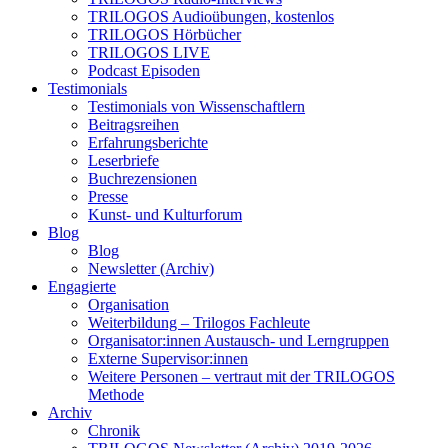
TRILOGOS Audioübungen, kostenlos
TRILOGOS Hörbücher
TRILOGOS LIVE
Podcast Episoden
Testimonials
Testimonials von Wissenschaftlern
Beitragsreihen
Erfahrungsberichte
Leserbriefe
Buchrezensionen
Presse
Kunst- und Kulturforum
Blog
Blog
Newsletter (Archiv)
Engagierte
Organisation
Weiterbildung – Trilogos Fachleute
Organisator:innen Austausch- und Lerngruppen
Externe Supervisor:innen
Weitere Personen – vertraut mit der TRILOGOS
Methode
Archiv
Chronik