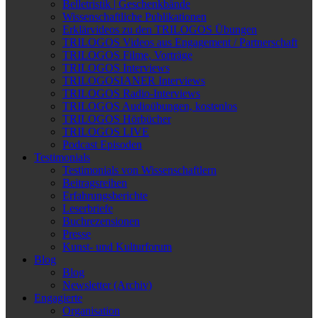
Belletristik | Geschenkbände
Wissenschaftliche Publikationen
Erklärvideos zu den TRILOGOS Übungen
TRILOGOS Videos aus Engagement / Partnerschaft
TRILOGOS Filme, Vorträge
TRILOGOS Interviews
TRILOGOSIANER Interviews
TRILOGOS Radio-Interviews
TRILOGOS Audioübungen, kostenlos
TRILOGOS Hörbücher
TRILOGOS LIVE
Podcast Episoden
Testimonials
Testimonials von Wissenschaftlern
Beitragsreihen
Erfahrungsberichte
Leserbriefe
Buchrezensionen
Presse
Kunst- und Kulturforum
Blog
Blog
Newsletter (Archiv)
Engagierte
Organisation