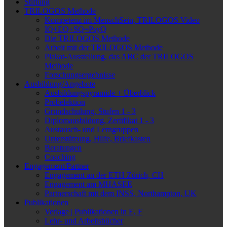
Stiftung
TRILOGOS Methode
Kompetenz im MenschSein, TRILOGOS Video
IQ+EQ+SQ=PsyQ
Die TRILOGOS Methode
Arbeit mit der TRILOGOS Methode
Plakat-Ausstellung, das ABC der TRILOGOS
Methode
Forschungsergebnisse
Ausbildung/Angebote
Ausbildungspyramide + Überblick
Probelektion
Grundschulung, Stufen 1 - 3
Diplomausbildung, Zertifikat 1 - 3
Austausch- und Lerngruppen
Unterstützung, Hilfe, Briefkasten
Beratungen
Coaching
Engagement/Partner
Engagement an der ETH Zürich, CH
Engagement am MHASEE
Partnerschaft mit dem INSS, Northampton, UK
Publikationen
Verlage | Publikationen in E, F
Lehr- und Arbeitsbücher