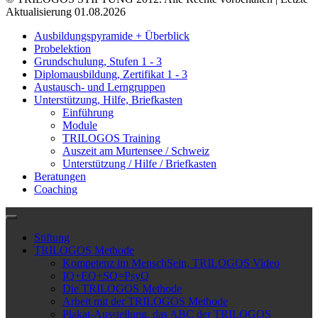
Aktualisierung 01.08.2026
Ausbildungspyramide + Überblick
Probelektion
Grundschulung, Stufen 1 - 3
Diplomausbildung, Zertifikat 1 - 3
Austausch- und Lerngruppen
Unterstützung, Hilfe, Briefkasten
Einführung
Module
TRILOGOS Training
Auszeit am Murtensee / Schweiz
Unterstützung / Hilfe / Briefkasten
Beratungen
Coaching
Stiftung
TRILOGOS Methode
Kompetenz im MenschSein, TRILOGOS Video
IQ+EQ+SQ=PsyQ
Die TRILOGOS Methode
Arbeit mit der TRILOGOS Methode
Plakat-Ausstellung, das ABC der TRILOGOS