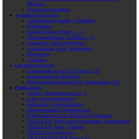
Methode
Forschungsergebnisse
Ausbildung/Angebote
Ausbildungspyramide + Überblick
Probelektion
Grundschulung, Stufen 1 - 3
Diplomausbildung, Zertifikat 1 - 3
Austausch- und Lerngruppen
Unterstützung, Hilfe, Briefkasten
Beratungen
Coaching
Engagement/Partner
Engagement an der ETH Zürich, CH
Engagement am MHASEE
Partnerschaft mit dem INSS, Northampton, UK
Publikationen
Verlage | Publikationen in E, F
Lehr- und Arbeitsbücher
Belletristik | Geschenkbände
Wissenschaftliche Publikationen
Erklärvideos zu den TRILOGOS Übungen
TRILOGOS Videos aus Engagement / Partnerschaft
TRILOGOS Filme, Vorträge
TRILOGOS Interviews
TRILOGOSIANER Interviews