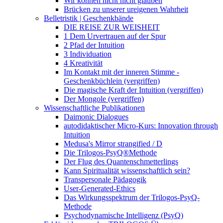
Wir können nicht nicht glauben
Brücken zu unserer ureigenen Wahrheit
Belletristik | Geschenkbände
DIE REISE ZUR WEISHEIT
1 Dem Urvertrauen auf der Spur
2 Pfad der Intuition
3 Individuation
4 Kreativität
Im Kontakt mit der inneren Stimme -
Geschenkbüchlein (vergriffen)
Die magische Kraft der Intuition (vergriffen)
Der Mongole (vergriffen)
Wissenschaftliche Publikationen
Daimonic Dialogues
autodidaktischer Micro-Kurs: Innovation through
Intuition
Medusa's Mirror strangified / D
Die Trilogos-PsyQ®Methode
Der Flug des Quantenschmetterlings
Kann Spiritualität wissenschaftlich sein?
Transpersonale Pädagogik
User-Generated-Ethics
Das Wirkungsspektrum der Trilogos-PsyQ-
Methode
Psychodynamische Intelligenz (PsyQ)