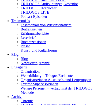
TRILOGOS Audioübungen, kostenlos
TRILOGOS Hörbücher
TRILOGOS LIVE
Podcast Episoden
Testimonials
Testimonials von Wissenschaftlern
Beitragsreihen
Erfahrungsberichte
Leserbriefe
Buchrezensionen
Presse
Kunst- und Kulturforum
Blog
Blog
Newsletter (Archiv)
Engagierte
Organisation
Weiterbildung – Trilogos Fachleute
Organisator:innen Austausch- und Lerngruppen
Externe Supervisor:innen
Weitere Personen – vertraut mit der TRILOGOS
Methode
Archiv
Chronik