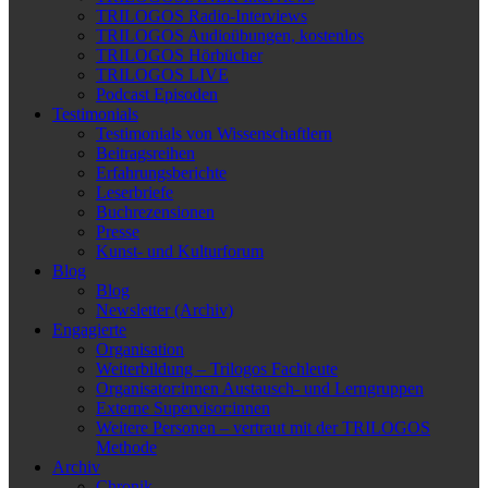
TRILOGOS Radio-Interviews
TRILOGOS Audioübungen, kostenlos
TRILOGOS Hörbücher
TRILOGOS LIVE
Podcast Episoden
Testimonials
Testimonials von Wissenschaftlern
Beitragsreihen
Erfahrungsberichte
Leserbriefe
Buchrezensionen
Presse
Kunst- und Kulturforum
Blog
Blog
Newsletter (Archiv)
Engagierte
Organisation
Weiterbildung – Trilogos Fachleute
Organisator:innen Austausch- und Lerngruppen
Externe Supervisor:innen
Weitere Personen – vertraut mit der TRILOGOS
Methode
Archiv
Chronik