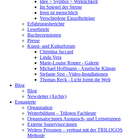
Idee > Symbol > Wirklichkeit
Im Spiegel der Sterne
Irren ist menschlich
Verschiedene Einzelbeiträge
Erfahrungsberichte
Leserbriefe
Buchrezensionen
Presse
Kunst- und Kulturforum
Christina Jaccard
Linda Vera
Marie-Louise Romer - Galerie
Michael Hoffmann - Asurische Klänge
Stefanie Sixt - Video-Installationen
Thomas Reck - Licht formt die Welt
Blog
Blog
Newsletter (Archiv)
Engagierte
Organisation
Weiterbildung – Trilogos Fachleute
Organisator:innen Austausch- und Lerngruppen
Externe Supervisor:innen
Weitere Personen – vertraut mit der TRILOGOS
Methode