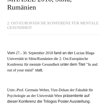
Rumänien
2. OST-EUROPÄISCHE KONFERENZ FÜR MENTALE
GESUNDHEIT
Vom
27.- 30. September 2018
fand an der
Lucian Blaga
Universität in Sibiu/Rumänien die 2. Ost-Europäische
Konferenz für mentale Gesundheit
unter dem Titel
"In and
out of your mind"
statt.
SIBIU
2018
-
Univ.-Prof. Germain Weber, Vize-Dekan der Fakultät für
Prof
Psychologie an der Universität Wien
präsentierte auf
Weber
dieser Konferenz die Trilogos Poster Ausstellung.
VORTRAGSPULT.jpg