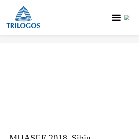
Direkt
zum
Inhalt
MHASEE 2018, Sibiu,