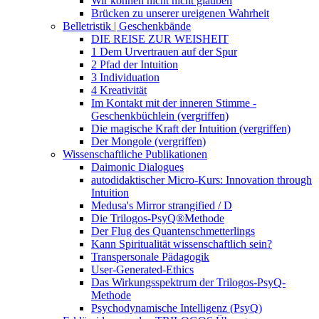
Wir können nicht nicht glauben
Brücken zu unserer ureigenen Wahrheit
Belletristik | Geschenkbände
DIE REISE ZUR WEISHEIT
1 Dem Urvertrauen auf der Spur
2 Pfad der Intuition
3 Individuation
4 Kreativität
Im Kontakt mit der inneren Stimme -
Geschenkbüchlein (vergriffen)
Die magische Kraft der Intuition (vergriffen)
Der Mongole (vergriffen)
Wissenschaftliche Publikationen
Daimonic Dialogues
autodidaktischer Micro-Kurs: Innovation through
Intuition
Medusa's Mirror strangified / D
Die Trilogos-PsyQ®Methode
Der Flug des Quantenschmetterlings
Kann Spiritualität wissenschaftlich sein?
Transpersonale Pädagogik
User-Generated-Ethics
Das Wirkungsspektrum der Trilogos-PsyQ-
Methode
Psychodynamische Intelligenz (PsyQ)