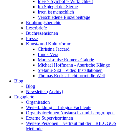
Idee > Symbol > Wirklichkeit
Im Spiegel der Sterne
Irren ist menschlich
Verschiedene Einzelbeiträge
Erfahrungsberichte
Leserbriefe
Buchrezensionen
Presse
Kunst- und Kulturforum
Christina Jaccard
Linda Vera
Marie-Louise Romer - Galerie
Michael Hoffmann - Asurische Klänge
Stefanie Sixt - Video-Installationen
Thomas Reck - Licht formt die Welt
Blog
Blog
Newsletter (Archiv)
Engagierte
Organisation
Weiterbildung – Trilogos Fachleute
Organisator:innen Austausch- und Lerngruppen
Externe Supervisor:innen
Weitere Personen – vertraut mit der TRILOGOS
Methode