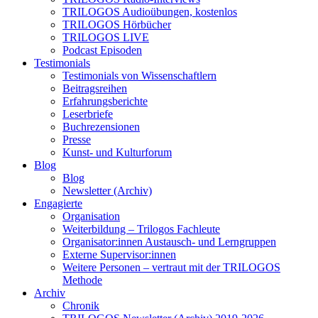
TRILOGOS Audioübungen, kostenlos
TRILOGOS Hörbücher
TRILOGOS LIVE
Podcast Episoden
Testimonials
Testimonials von Wissenschaftlern
Beitragsreihen
Erfahrungsberichte
Leserbriefe
Buchrezensionen
Presse
Kunst- und Kulturforum
Blog
Blog
Newsletter (Archiv)
Engagierte
Organisation
Weiterbildung – Trilogos Fachleute
Organisator:innen Austausch- und Lerngruppen
Externe Supervisor:innen
Weitere Personen – vertraut mit der TRILOGOS
Methode
Archiv
Chronik