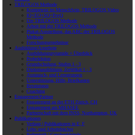
TRILOGOS Methode
Kompetenz im MenschSein, TRILOGOS Video
IQ+EQ+SQ=PsyQ
Die TRILOGOS Methode
Arbeit mit der TRILOGOS Methode
Plakat-Ausstellung, das ABC der TRILOGOS
Methode
Forschungsergebnisse
Ausbildung/Angebote
Ausbildungspyramide + Überblick
Probelektion
Grundschulung, Stufen 1 - 3
Diplomausbildung, Zertifikat 1 - 3
Austausch- und Lerngruppen
Unterstützung, Hilfe, Briefkasten
Beratungen
Coaching
Engagement/Partner
Engagement an der ETH Zürich, CH
Engagement am MHASEE
Partnerschaft mit dem INSS, Northampton, UK
Publikationen
Verlage | Publikationen in E, F
Lehr- und Arbeitsbücher
Belletristik | Geschenkbände