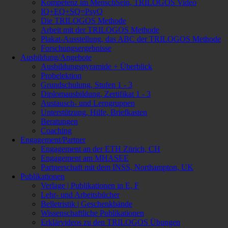
Kompetenz im MenschSein, TRILOGOS Video
IQ+EQ+SQ=PsyQ
Die TRILOGOS Methode
Arbeit mit der TRILOGOS Methode
Plakat-Ausstellung, das ABC der TRILOGOS Methode
Forschungsergebnisse
Ausbildung/Angebote
Ausbildungspyramide + Überblick
Probelektion
Grundschulung, Stufen 1 - 3
Diplomausbildung, Zertifikat 1 - 3
Austausch- und Lerngruppen
Unterstützung, Hilfe, Briefkasten
Beratungen
Coaching
Engagement/Partner
Engagement an der ETH Zürich, CH
Engagement am MHASEE
Partnerschaft mit dem INSS, Northampton, UK
Publikationen
Verlage | Publikationen in E, F
Lehr- und Arbeitsbücher
Belletristik | Geschenkbände
Wissenschaftliche Publikationen
Erklärvideos zu den TRILOGOS Übungen