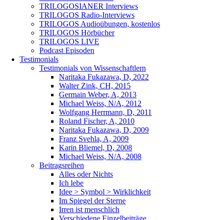
TRILOGOSIANER Interviews
TRILOGOS Radio-Interviews
TRILOGOS Audioübungen, kostenlos
TRILOGOS Hörbücher
TRILOGOS LIVE
Podcast Episoden
Testimonials
Testimonials von Wissenschaftlern
Naritaka Fukazawa, D, 2022
Walter Zink, CH, 2015
Germain Weber, A, 2013
Michael Weiss, N/A, 2012
Wolfgang Herrmann, D, 2011
Roland Fischer, A, 2010
Naritaka Fukazawa, D, 2009
Franz Svehla, A, 2009
Karin Bliemel, D, 2008
Michael Weiss, N/A, 2008
Beitragsreihen
Alles oder Nichts
Ich lebe
Idee > Symbol > Wirklichkeit
Im Spiegel der Sterne
Irren ist menschlich
Verschiedene Einzelbeiträge