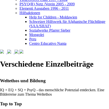
PSYQ(R) Netz /Verein 2005 - 2009
Elementi Ausgaben 1996 - 2011
Hilfsaktionen
Help for Children - Moldawien
Schweizer Hilfswerk für Afghanische Flüchtlinge
(SAA/SHAF)
Sozialwerke Pfarrer Sieber
Mongolei
Peru
Centro Educativo Nanta
Direkt
Verschiedene Einzelbeiträge
zum
Inhalt
Weltethos und Bildung
IQ + EQ + SQ = PsyQ - das menschliche Potenzial entdecken. Eine
Bilderreise zum Thema Weltethos
Top to Top