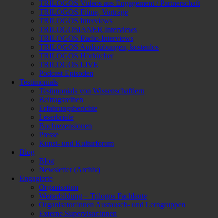
TRILOGOS Videos aus Engagement / Partnerschaft
TRILOGOS Filme, Vorträge
TRILOGOS Interviews
TRILOGOSIANER Interviews
TRILOGOS Radio-Interviews
TRILOGOS Audioübungen, kostenlos
TRILOGOS Hörbücher
TRILOGOS LIVE
Podcast Episoden
Testimonials
Testimonials von Wissenschaftlern
Beitragsreihen
Erfahrungsberichte
Leserbriefe
Buchrezensionen
Presse
Kunst- und Kulturforum
Blog
Blog
Newsletter (Archiv)
Engagierte
Organisation
Weiterbildung – Trilogos Fachleute
Organisator:innen Austausch- und Lerngruppen
Externe Supervisor:innen