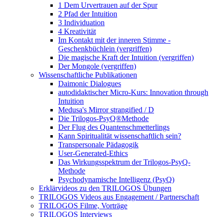
1 Dem Urvertrauen auf der Spur
2 Pfad der Intuition
3 Individuation
4 Kreativität
Im Kontakt mit der inneren Stimme -
Geschenkbüchlein (vergriffen)
Die magische Kraft der Intuition (vergriffen)
Der Mongole (vergriffen)
Wissenschaftliche Publikationen
Daimonic Dialogues
autodidaktischer Micro-Kurs: Innovation through
Intuition
Medusa's Mirror strangified / D
Die Trilogos-PsyQ®Methode
Der Flug des Quantenschmetterlings
Kann Spiritualität wissenschaftlich sein?
Transpersonale Pädagogik
User-Generated-Ethics
Das Wirkungsspektrum der Trilogos-PsyQ-
Methode
Psychodynamische Intelligenz (PsyQ)
Erklärvideos zu den TRILOGOS Übungen
TRILOGOS Videos aus Engagement / Partnerschaft
TRILOGOS Filme, Vorträge
TRILOGOS Interviews