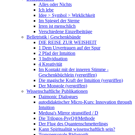
Alles oder Nichts
Ich lebe
Idee > Symbol > Wirklichkeit
Im Spiegel der Sterne
Irren ist menschlich
Verschiedene Einzelbeiträge
Belletristik | Geschenkbände
DIE REISE ZUR WEISHEIT
1 Dem Urvertrauen auf der Spur
2 Pfad der Intuition
3 Individuation
4 Kreativität
Im Kontakt mit der inneren Stimme -
Geschenkbüchlein (vergriffen)
Die magische Kraft der Intuition (vergriffen)
Der Mongole (vergriffen)
Wissenschaftliche Publikationen
Daimonic Dialogues
autodidaktischer Micro-Kurs: Innovation through
Intuition
Medusa's Mirror strangified / D
Die Trilogos-PsyQ®Methode
Der Flug des Quantenschmetterlings
Kann Spiritualität wissenschaftlich sein?
Transpersonale Pädagogik