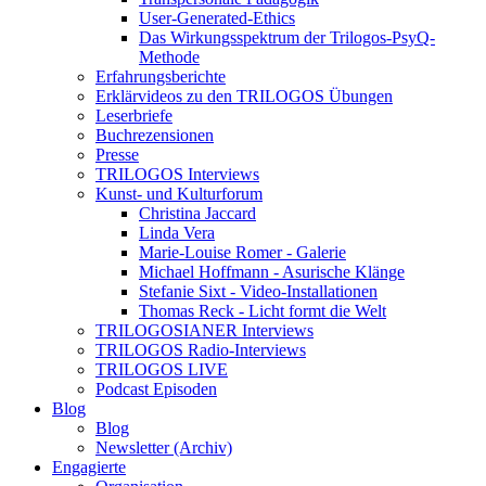
User-Generated-Ethics
Das Wirkungsspektrum der Trilogos-PsyQ-
Methode
Erfahrungsberichte
Erklärvideos zu den TRILOGOS Übungen
Leserbriefe
Buchrezensionen
Presse
TRILOGOS Interviews
Kunst- und Kulturforum
Christina Jaccard
Linda Vera
Marie-Louise Romer - Galerie
Michael Hoffmann - Asurische Klänge
Stefanie Sixt - Video-Installationen
Thomas Reck - Licht formt die Welt
TRILOGOSIANER Interviews
TRILOGOS Radio-Interviews
TRILOGOS LIVE
Podcast Episoden
Blog
Blog
Newsletter (Archiv)
Engagierte