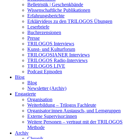
Belletristik | Geschenkbände
Wissenschaftliche Publikationen
Erfahrungsberichte
Erklärvideos zu den TRILOGOS Übungen
Leserbriefe
Buchrezensionen
Presse
TRILOGOS Interviews
Kunst- und Kulturforum
TRILOGOSIANER Interviews
TRILOGOS Radio-Interviews
TRILOGOS LIVE
Podcast Episoden
Blog
Blog
Newsletter (Archiv)
Engagierte
Organisation
Weiterbildung – Trilogos Fachleute
Organisator:innen Austausch- und Lerngruppen
Externe Supervisor:innen
Weitere Personen – vertraut mit der TRILOGOS
Methode
Archiv
Chronik