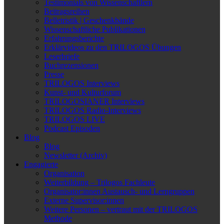
Testimonials von Wissenschaftlern
Beitragsreihen
Belletristik | Geschenkbände
Wissenschaftliche Publikationen
Erfahrungsberichte
Erklärvideos zu den TRILOGOS Übungen
Leserbriefe
Buchrezensionen
Presse
TRILOGOS Interviews
Kunst- und Kulturforum
TRILOGOSIANER Interviews
TRILOGOS Radio-Interviews
TRILOGOS LIVE
Podcast Episoden
Blog
Blog
Newsletter (Archiv)
Engagierte
Organisation
Weiterbildung – Trilogos Fachleute
Organisator:innen Austausch- und Lerngruppen
Externe Supervisor:innen
Weitere Personen – vertraut mit der TRILOGOS
Methode