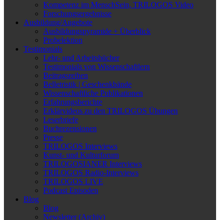
Kompetenz im MenschSein, TRILOGOS Video
Forschungsergebnisse
Ausbildung/Angebote
Ausbildungspyramide + Überblick
Probelektion
Testimonials
Lehr- und Arbeitsbücher
Testimonials von Wissenschaftlern
Beitragsreihen
Belletristik | Geschenkbände
Wissenschaftliche Publikationen
Erfahrungsberichte
Erklärvideos zu den TRILOGOS Übungen
Leserbriefe
Buchrezensionen
Presse
TRILOGOS Interviews
Kunst- und Kulturforum
TRILOGOSIANER Interviews
TRILOGOS Radio-Interviews
TRILOGOS LIVE
Podcast Episoden
Blog
Blog
Newsletter (Archiv)