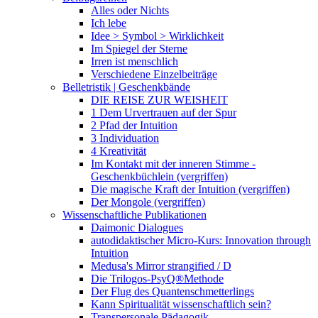
Alles oder Nichts
Ich lebe
Idee > Symbol > Wirklichkeit
Im Spiegel der Sterne
Irren ist menschlich
Verschiedene Einzelbeiträge
Belletristik | Geschenkbände
DIE REISE ZUR WEISHEIT
1 Dem Urvertrauen auf der Spur
2 Pfad der Intuition
3 Individuation
4 Kreativität
Im Kontakt mit der inneren Stimme -
Geschenkbüchlein (vergriffen)
Die magische Kraft der Intuition (vergriffen)
Der Mongole (vergriffen)
Wissenschaftliche Publikationen
Daimonic Dialogues
autodidaktischer Micro-Kurs: Innovation through
Intuition
Medusa's Mirror strangified / D
Die Trilogos-PsyQ®Methode
Der Flug des Quantenschmetterlings
Kann Spiritualität wissenschaftlich sein?
Transpersonale Pädagogik