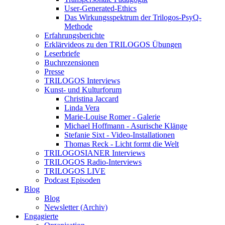
User-Generated-Ethics
Das Wirkungsspektrum der Trilogos-PsyQ-
Methode
Erfahrungsberichte
Erklärvideos zu den TRILOGOS Übungen
Leserbriefe
Buchrezensionen
Presse
TRILOGOS Interviews
Kunst- und Kulturforum
Christina Jaccard
Linda Vera
Marie-Louise Romer - Galerie
Michael Hoffmann - Asurische Klänge
Stefanie Sixt - Video-Installationen
Thomas Reck - Licht formt die Welt
TRILOGOSIANER Interviews
TRILOGOS Radio-Interviews
TRILOGOS LIVE
Podcast Episoden
Blog
Blog
Newsletter (Archiv)
Engagierte