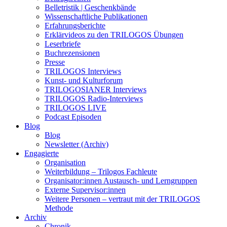
Belletristik | Geschenkbände
Wissenschaftliche Publikationen
Erfahrungsberichte
Erklärvideos zu den TRILOGOS Übungen
Leserbriefe
Buchrezensionen
Presse
TRILOGOS Interviews
Kunst- und Kulturforum
TRILOGOSIANER Interviews
TRILOGOS Radio-Interviews
TRILOGOS LIVE
Podcast Episoden
Blog
Blog
Newsletter (Archiv)
Engagierte
Organisation
Weiterbildung – Trilogos Fachleute
Organisator:innen Austausch- und Lerngruppen
Externe Supervisor:innen
Weitere Personen – vertraut mit der TRILOGOS
Methode
Archiv
Chronik