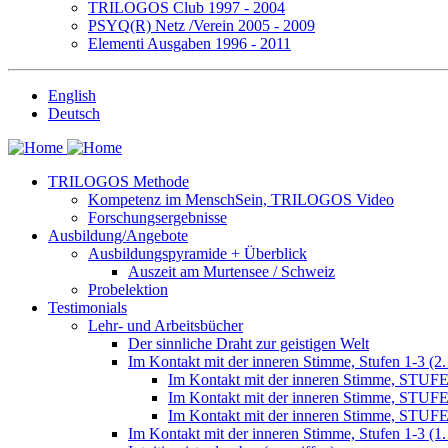
TRILOGOS Club 1997 - 2004
PSYQ(R) Netz /Verein 2005 - 2009
Elementi Ausgaben 1996 - 2011
English
Deutsch
TRILOGOS Methode
Kompetenz im MenschSein, TRILOGOS Video
Forschungsergebnisse
Ausbildung/Angebote
Ausbildungspyramide + Überblick
Auszeit am Murtensee / Schweiz
Probelektion
Testimonials
Lehr- und Arbeitsbücher
Der sinnliche Draht zur geistigen Welt
Im Kontakt mit der inneren Stimme, Stufen 1-3 (2.
Im Kontakt mit der inneren Stimme, STUFE
Im Kontakt mit der inneren Stimme, STUFE
Im Kontakt mit der inneren Stimme, STUFE
Im Kontakt mit der inneren Stimme, Stufen 1-3 (1.