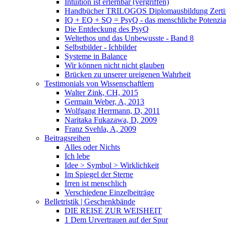
Intuition ist erlernbar (vergriffen)
Handbücher TRILOGOS Diplomausbildung Zertifi
IQ + EQ + SQ = PsyQ - das menschliche Potenzia
Die Entdeckung des PsyQ
Weltethos und das Unbewusste - Band 8
Selbstbilder - Ichbilder
Systeme in Balance
Wir können nicht nicht glauben
Brücken zu unserer ureigenen Wahrheit
Testimonials von Wissenschaftlern
Walter Zink, CH, 2015
Germain Weber, A, 2013
Wolfgang Herrmann, D, 2011
Naritaka Fukazawa, D, 2009
Franz Svehla, A, 2009
Beitragsreihen
Alles oder Nichts
Ich lebe
Idee > Symbol > Wirklichkeit
Im Spiegel der Sterne
Irren ist menschlich
Verschiedene Einzelbeiträge
Belletristik | Geschenkbände
DIE REISE ZUR WEISHEIT
1 Dem Urvertrauen auf der Spur