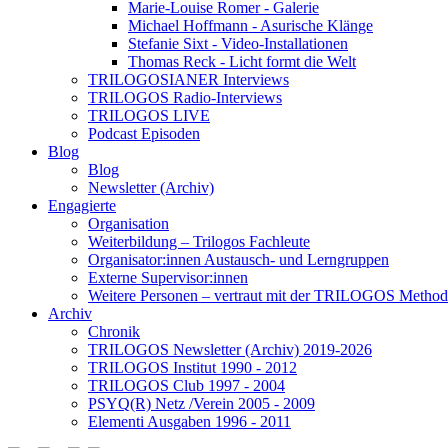
Marie-Louise Romer - Galerie
Michael Hoffmann - Asurische Klänge
Stefanie Sixt - Video-Installationen
Thomas Reck - Licht formt die Welt
TRILOGOSIANER Interviews
TRILOGOS Radio-Interviews
TRILOGOS LIVE
Podcast Episoden
Blog
Blog
Newsletter (Archiv)
Engagierte
Organisation
Weiterbildung – Trilogos Fachleute
Organisator:innen Austausch- und Lerngruppen
Externe Supervisor:innen
Weitere Personen – vertraut mit der TRILOGOS Method
Archiv
Chronik
TRILOGOS Newsletter (Archiv) 2019-2026
TRILOGOS Institut 1990 - 2012
TRILOGOS Club 1997 - 2004
PSYQ(R) Netz /Verein 2005 - 2009
Elementi Ausgaben 1996 - 2011