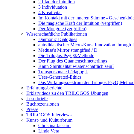
2 Pfad der Intuition
3 Individuation
4 Kreativität
Im Kontakt mit der inneren Stimme - Geschenkbüch
Die magische Kraft der Intuition (vergriffen)
Der Mongole (vergriffen)
Wissenschaftliche Publikationen
Daimonic Dialogues
autodidaktischer Micro-Kurs: Innovation through I
Medusa's Mirror strangified / D
Die Trilogos-PsyQ®Methode
Der Flug des Quantenschmetterlings
Kann Spiritualität wissenschaftlich sein?
Transpersonale Pädagogik
User-Generated-Ethics
Das Wirkungsspektrum der Trilogos-PsyQ-Metho
Erfahrungsberichte
Erklärvideos zu den TRILOGOS Übungen
Leserbriefe
Buchrezensionen
Presse
TRILOGOS Interviews
Kunst- und Kulturforum
Christina Jaccard
Linda Vera