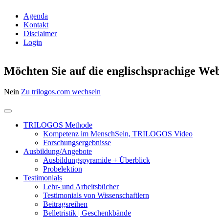
Agenda
Kontakt
Disclaimer
Login
Möchten Sie auf die englischsprachige Web
Nein
Zu trilogos.com wechseln
TRILOGOS Methode
Kompetenz im MenschSein, TRILOGOS Video
Forschungsergebnisse
Ausbildung/Angebote
Ausbildungspyramide + Überblick
Probelektion
Testimonials
Lehr- und Arbeitsbücher
Testimonials von Wissenschaftlern
Beitragsreihen
Belletristik | Geschenkbände