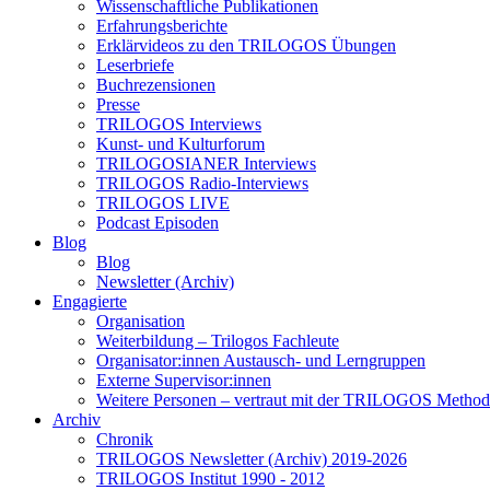
Wissenschaftliche Publikationen
Erfahrungsberichte
Erklärvideos zu den TRILOGOS Übungen
Leserbriefe
Buchrezensionen
Presse
TRILOGOS Interviews
Kunst- und Kulturforum
TRILOGOSIANER Interviews
TRILOGOS Radio-Interviews
TRILOGOS LIVE
Podcast Episoden
Blog
Blog
Newsletter (Archiv)
Engagierte
Organisation
Weiterbildung – Trilogos Fachleute
Organisator:innen Austausch- und Lerngruppen
Externe Supervisor:innen
Weitere Personen – vertraut mit der TRILOGOS Method
Archiv
Chronik
TRILOGOS Newsletter (Archiv) 2019-2026
TRILOGOS Institut 1990 - 2012