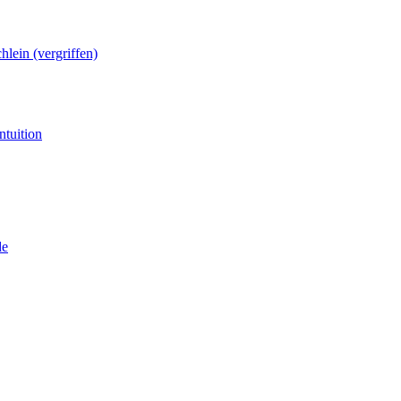
lein (vergriffen)
ntuition
de