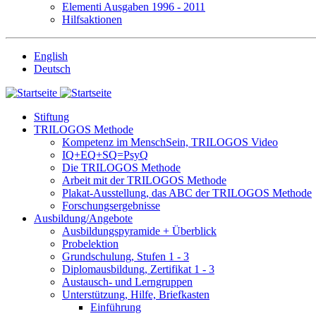
Elementi Ausgaben 1996 - 2011
Hilfsaktionen
English
Deutsch
Stiftung
TRILOGOS Methode
Kompetenz im MenschSein, TRILOGOS Video
IQ+EQ+SQ=PsyQ
Die TRILOGOS Methode
Arbeit mit der TRILOGOS Methode
Plakat-Ausstellung, das ABC der TRILOGOS Methode
Forschungsergebnisse
Ausbildung/Angebote
Ausbildungspyramide + Überblick
Probelektion
Grundschulung, Stufen 1 - 3
Diplomausbildung, Zertifikat 1 - 3
Austausch- und Lerngruppen
Unterstützung, Hilfe, Briefkasten
Einführung