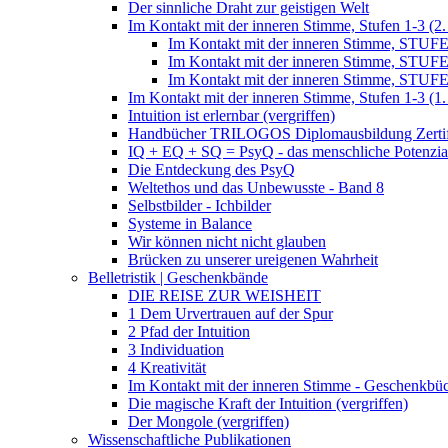
Der sinnliche Draht zur geistigen Welt
Im Kontakt mit der inneren Stimme, Stufen 1-3 (2.
Im Kontakt mit der inneren Stimme, STUFE
Im Kontakt mit der inneren Stimme, STUFE
Im Kontakt mit der inneren Stimme, STUFE
Im Kontakt mit der inneren Stimme, Stufen 1-3 (1.
Intuition ist erlernbar (vergriffen)
Handbücher TRILOGOS Diplomausbildung Zertifi
IQ + EQ + SQ = PsyQ - das menschliche Potenzia
Die Entdeckung des PsyQ
Weltethos und das Unbewusste - Band 8
Selbstbilder - Ichbilder
Systeme in Balance
Wir können nicht nicht glauben
Brücken zu unserer ureigenen Wahrheit
Belletristik | Geschenkbände
DIE REISE ZUR WEISHEIT
1 Dem Urvertrauen auf der Spur
2 Pfad der Intuition
3 Individuation
4 Kreativität
Im Kontakt mit der inneren Stimme - Geschenkbüch
Die magische Kraft der Intuition (vergriffen)
Der Mongole (vergriffen)
Wissenschaftliche Publikationen