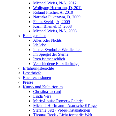
Michael Weiss, N/A, 2012
Wolfgang Herrmann, D, 2011
Roland Fischer, A, 2010
Naritaka Fukazawa, D, 2009
Franz Svehla, A, 2009
Karin Bliemel, D, 2008
Michael Weiss, N/A, 2008
Beitragsreihen
Alles oder Nichts
Ich lebe
Idee > Symbol > Wirklichkeit
Im Spiegel der Sterne
Irren ist menschlich
Verschiedene Einzelbeiträge
Erfahrungsberichte
Leserbriefe
Buchrezensionen
Presse
Kunst- und Kulturforum
Christina Jaccard
Linda Vera
Marie-Louise Romer - Galerie
Michael Hoffmann - Asurische Klänge
Stefanie Sixt - Video-Installationen
Thomas Reck - Licht formt die Welt