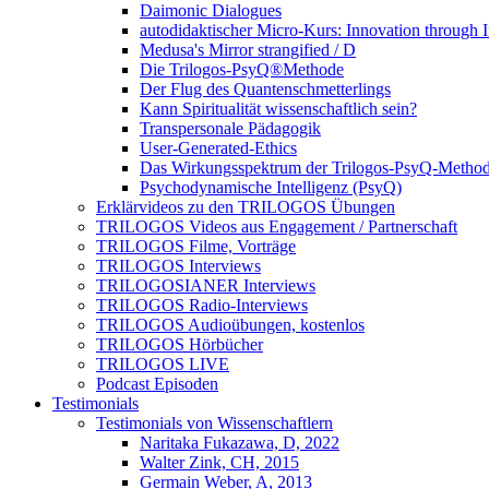
Daimonic Dialogues
autodidaktischer Micro-Kurs: Innovation through I
Medusa's Mirror strangified / D
Die Trilogos-PsyQ®Methode
Der Flug des Quantenschmetterlings
Kann Spiritualität wissenschaftlich sein?
Transpersonale Pädagogik
User-Generated-Ethics
Das Wirkungsspektrum der Trilogos-PsyQ-Metho
Psychodynamische Intelligenz (PsyQ)
Erklärvideos zu den TRILOGOS Übungen
TRILOGOS Videos aus Engagement / Partnerschaft
TRILOGOS Filme, Vorträge
TRILOGOS Interviews
TRILOGOSIANER Interviews
TRILOGOS Radio-Interviews
TRILOGOS Audioübungen, kostenlos
TRILOGOS Hörbücher
TRILOGOS LIVE
Podcast Episoden
Testimonials
Testimonials von Wissenschaftlern
Naritaka Fukazawa, D, 2022
Walter Zink, CH, 2015
Germain Weber, A, 2013