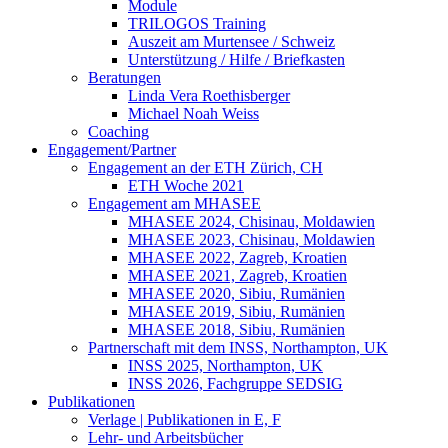
Module
TRILOGOS Training
Auszeit am Murtensee / Schweiz
Unterstützung / Hilfe / Briefkasten
Beratungen
Linda Vera Roethisberger
Michael Noah Weiss
Coaching
Engagement/Partner
Engagement an der ETH Zürich, CH
ETH Woche 2021
Engagement am MHASEE
MHASEE 2024, Chisinau, Moldawien
MHASEE 2023, Chisinau, Moldawien
MHASEE 2022, Zagreb, Kroatien
MHASEE 2021, Zagreb, Kroatien
MHASEE 2020, Sibiu, Rumänien
MHASEE 2019, Sibiu, Rumänien
MHASEE 2018, Sibiu, Rumänien
Partnerschaft mit dem INSS, Northampton, UK
INSS 2025, Northampton, UK
INSS 2026, Fachgruppe SEDSIG
Publikationen
Verlage | Publikationen in E, F
Lehr- und Arbeitsbücher