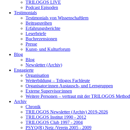
TRILOGOS LIVE
Podcast Episoden
Testimonials
Testimonials von Wissenschaftlern
Beitragsreihen
Erfahrungsberichte
Leserbriefe
Buchrezensionen
Presse
Kunst- und Kulturforum
Blog
Blog
Newsletter (Archiv)
Engagierte
Organisation
Weiterbildung – Trilogos Fachleute
Organisator:innen Austausch- und Lerngruppen
Externe Supervisor:innen
Weitere Personen – vertraut mit der TRILOGOS Method
Archiv
Chronik
TRILOGOS Newsletter (Archiv) 2019-2026
TRILOGOS Institut 1990 - 2012
TRILOGOS Club 1997 - 2004
PSYQ(R) Netz /Verein 2005 - 2009