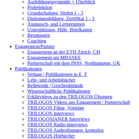
Ausbildungspyramide + Überblick
Probelektion
Grundschulung, Stufen 1 - 3
Diplomausbildung, Zertifikat 1 - 3
Austausch- und Lerngruppen
Unterstützung, Hilfe, Briefkasten
Beratungen
Coaching
Engagement/Partner
Engagement an der ETH Zürich, CH
Engagement am MHASEE
Partnerschaft mit dem INSS, Northampton, UK
Publikationen
Verlage | Publikationen in E, F
Lehr- und Arbeitsbücher
Belletristik | Geschenkbände
Wissenschaftliche Publikationen
Erklärvideos zu den TRILOGOS Übungen
TRILOGOS Videos aus Engagement / Partnerschaft
TRILOGOS Filme, Vorträge
TRILOGOS Interviews
TRILOGOSIANER Interviews
TRILOGOS Radio-Interviews
TRILOGOS Audioübungen, kostenlos
TRILOGOS Hörbücher