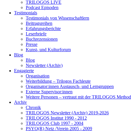
TRILOGOS LIVE
Podcast Episoden
Testimonials
Testimonials von Wissenschaftlern
Beitragsreihen
Erfahrungsberichte
Leserbriefe
Buchrezensionen
Presse
Kunst- und Kulturforum
Blog
Blog
Newsletter (Archiv)
Engagierte
Organisation
Weiterbildung – Trilogos Fachleute
Organisator:innen Austausch- und Lerngruppen
Externe Supervisor:innen
Weitere Personen – vertraut mit der TRILOGOS Method
Archiv
Chronik
TRILOGOS Newsletter (Archiv) 2019-2026
TRILOGOS Institut 1990 - 2012
TRILOGOS Club 1997 - 2004
PSYQ(R) Netz /Verein 2005 - 2009