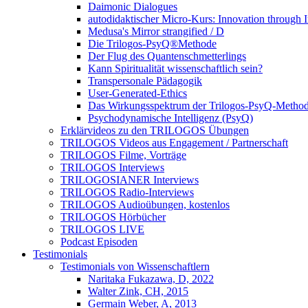
Daimonic Dialogues
autodidaktischer Micro-Kurs: Innovation through I
Medusa's Mirror strangified / D
Die Trilogos-PsyQ®Methode
Der Flug des Quantenschmetterlings
Kann Spiritualität wissenschaftlich sein?
Transpersonale Pädagogik
User-Generated-Ethics
Das Wirkungsspektrum der Trilogos-PsyQ-Metho
Psychodynamische Intelligenz (PsyQ)
Erklärvideos zu den TRILOGOS Übungen
TRILOGOS Videos aus Engagement / Partnerschaft
TRILOGOS Filme, Vorträge
TRILOGOS Interviews
TRILOGOSIANER Interviews
TRILOGOS Radio-Interviews
TRILOGOS Audioübungen, kostenlos
TRILOGOS Hörbücher
TRILOGOS LIVE
Podcast Episoden
Testimonials
Testimonials von Wissenschaftlern
Naritaka Fukazawa, D, 2022
Walter Zink, CH, 2015
Germain Weber, A, 2013