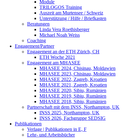
Module
TRILOGOS Training
Auszeit am Murtensee / Schweiz
Unterstützung / Hilfe / Briefkasten
Beratungen
Linda Vera Roethisberger
Michael Noah Weiss
Coaching
Engagement/Partner
Engagement an der ETH Zürich, CH
ETH Woche 2021
Engagement am MHASEE
MHASEE 2024, Chisinau, Moldawien
MHASEE 2023, Chisinau, Moldawien
MHASEE 2022, Zagreb, Kroatien
MHASEE 2021, Zagreb, Kroatien
MHASEE 2020, Sibiu, Rumänien
MHASEE 2019, Sibiu, Rumänien
MHASEE 2018, Sibiu, Rumänien
Partnerschaft mit dem INSS, Northampton, UK
INSS 2025, Northampton, UK
INSS 2026, Fachgruppe SEDSIG
Publikationen
Verlage | Publikationen in E, F
Lehr- und Arbeitsbücher