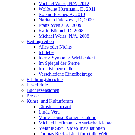
Michael Weiss, N/A, 2012
Wolfgang Herrmann, D, 2011
Roland Fischer, A, 2010
Naritaka Fukazawa, D, 2009
Franz Svehla, A, 2009
Karin Bliemel, D, 2008
Michael Weiss, N/A, 2008
Beitragsreihen
Alles oder Nichts
Ich lebe
Idee > Symbol > Wirklichkeit
Im Spiegel der Sterne
Irren ist menschlich
Verschiedene Einzelbeiträge
Erfahrungsberichte
Leserbriefe
Buchrezensionen
Presse
Kunst- und Kulturforum
Christina Jaccard
Linda Vera
Marie-Louise Romer - Galerie
Michael Hoffmann - Asurische Klänge
Stefanie Sixt - Video-Installationen
Thomas Reck - Licht formt die Welt