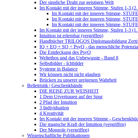
Der sinnliche Draht zur geistigen Welt
Im Kontakt mit der inneren Stimme, Stufen 1-3 (2.
Im Kontakt mit der inneren Stimme, STUFE
Im Kontakt mit der inneren Stimme, STUFE
Im Kontakt mit der inneren Stimme, STUFE
Im Kontakt mit der inneren Stimme, Stufen 1-3 (1.
Intuition ist erlernbar (vergriffen)
Handbücher TRILOGOS Diplomausbildung Zertifi
IQ + EQ + SQ = PsyQ - das menschliche Potenzia
Die Entdeckung des PsyQ
Weltethos und das Unbewusste - Band 8
Selbstbilder - Ichbilder
Systeme in Balance
Wir können nicht nicht glauben
Brücken zu unserer ureigenen Wahrheit
Belletristik | Geschenkbände
DIE REISE ZUR WEISHEIT
1 Dem Urvertrauen auf der Spur
2 Pfad der Intuition
3 Individuation
4 Kreativität
Im Kontakt mit der inneren Stimme - Geschenkbüch
Die magische Kraft der Intuition (vergriffen)
Der Mongole (vergriffen)
Wissenschaftliche Publikationen