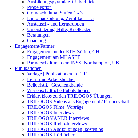
Ausbildungspyramide + Überblick
Probelektion
Grundschulung, Stufen 1 - 3
Diplomausbildung, Zertifikat 1 - 3
Austausch- und Lerngruppen
Unterstützung, Hilfe, Briefkasten
Beratungen
Coaching
Engagement/Partner
Engagement an der ETH Zürich, CH
Engagement am MHASEE
Partnerschaft mit dem INSS, Northampton, UK
Publikationen
Verlage | Publikationen in E, F
Lehr- und Arbeitsbücher
Belletristik | Geschenkbände
Wissenschaftliche Publikationen
Erklärvideos zu den TRILOGOS Übungen
TRILOGOS Videos aus Engagement / Partnerschaft
TRILOGOS Filme, Vorträge
TRILOGOS Interviews
TRILOGOSIANER Interviews
TRILOGOS Radio-Interviews
TRILOGOS Audioübungen, kostenlos
TRILOGOS Hörbücher