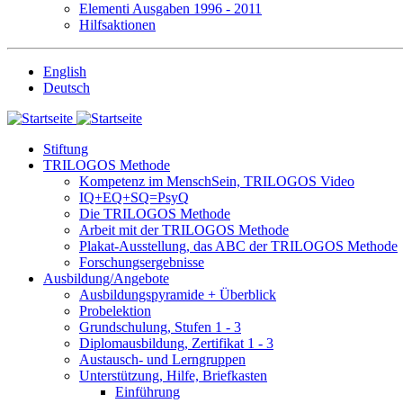
Elementi Ausgaben 1996 - 2011
Hilfsaktionen
English
Deutsch
Stiftung
TRILOGOS Methode
Kompetenz im MenschSein, TRILOGOS Video
IQ+EQ+SQ=PsyQ
Die TRILOGOS Methode
Arbeit mit der TRILOGOS Methode
Plakat-Ausstellung, das ABC der TRILOGOS Methode
Forschungsergebnisse
Ausbildung/Angebote
Ausbildungspyramide + Überblick
Probelektion
Grundschulung, Stufen 1 - 3
Diplomausbildung, Zertifikat 1 - 3
Austausch- und Lerngruppen
Unterstützung, Hilfe, Briefkasten
Einführung