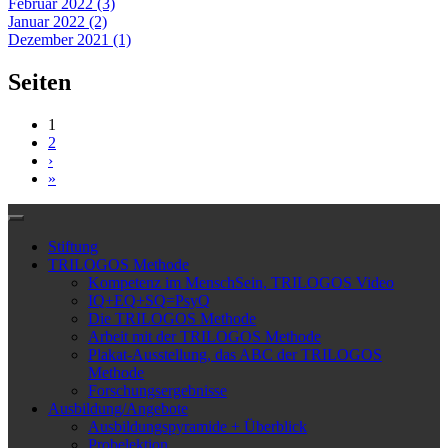
Februar 2022 (3)
Januar 2022 (2)
Dezember 2021 (1)
Seiten
1
2
›
»
Stiftung
TRILOGOS Methode
Kompetenz im MenschSein, TRILOGOS Video
IQ+EQ+SQ=PsyQ
Die TRILOGOS Methode
Arbeit mit der TRILOGOS Methode
Plakat-Ausstellung, das ABC der TRILOGOS
Methode
Forschungsergebnisse
Ausbildung/Angebote
Ausbildungspyramide + Überblick
Probelektion