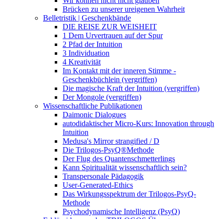
Wir können nicht nicht glauben
Brücken zu unserer ureigenen Wahrheit
Belletristik | Geschenkbände
DIE REISE ZUR WEISHEIT
1 Dem Urvertrauen auf der Spur
2 Pfad der Intuition
3 Individuation
4 Kreativität
Im Kontakt mit der inneren Stimme -
Geschenkbüchlein (vergriffen)
Die magische Kraft der Intuition (vergriffen)
Der Mongole (vergriffen)
Wissenschaftliche Publikationen
Daimonic Dialogues
autodidaktischer Micro-Kurs: Innovation through
Intuition
Medusa's Mirror strangified / D
Die Trilogos-PsyQ®Methode
Der Flug des Quantenschmetterlings
Kann Spiritualität wissenschaftlich sein?
Transpersonale Pädagogik
User-Generated-Ethics
Das Wirkungsspektrum der Trilogos-PsyQ-
Methode
Psychodynamische Intelligenz (PsyQ)