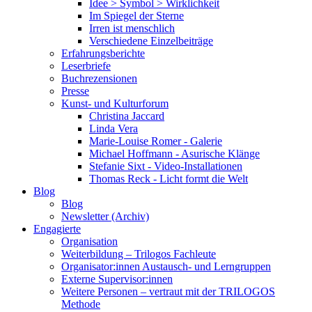
Idee > Symbol > Wirklichkeit
Im Spiegel der Sterne
Irren ist menschlich
Verschiedene Einzelbeiträge
Erfahrungsberichte
Leserbriefe
Buchrezensionen
Presse
Kunst- und Kulturforum
Christina Jaccard
Linda Vera
Marie-Louise Romer - Galerie
Michael Hoffmann - Asurische Klänge
Stefanie Sixt - Video-Installationen
Thomas Reck - Licht formt die Welt
Blog
Blog
Newsletter (Archiv)
Engagierte
Organisation
Weiterbildung – Trilogos Fachleute
Organisator:innen Austausch- und Lerngruppen
Externe Supervisor:innen
Weitere Personen – vertraut mit der TRILOGOS
Methode