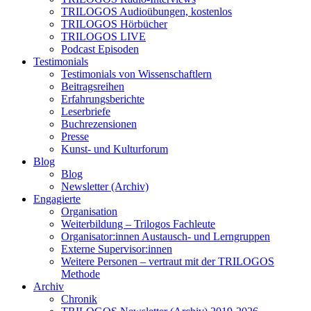
TRILOGOS Audioübungen, kostenlos
TRILOGOS Hörbücher
TRILOGOS LIVE
Podcast Episoden
Testimonials
Testimonials von Wissenschaftlern
Beitragsreihen
Erfahrungsberichte
Leserbriefe
Buchrezensionen
Presse
Kunst- und Kulturforum
Blog
Blog
Newsletter (Archiv)
Engagierte
Organisation
Weiterbildung – Trilogos Fachleute
Organisator:innen Austausch- und Lerngruppen
Externe Supervisor:innen
Weitere Personen – vertraut mit der TRILOGOS
Methode
Archiv
Chronik