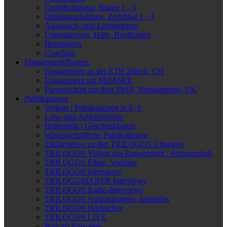
Grundschulung, Stufen 1 - 3
Diplomausbildung, Zertifikat 1 - 3
Austausch- und Lerngruppen
Unterstützung, Hilfe, Briefkasten
Beratungen
Coaching
Engagement/Partner
Engagement an der ETH Zürich, CH
Engagement am MHASEE
Partnerschaft mit dem INSS, Northampton, UK
Publikationen
Verlage | Publikationen in E, F
Lehr- und Arbeitsbücher
Belletristik | Geschenkbände
Wissenschaftliche Publikationen
Erklärvideos zu den TRILOGOS Übungen
TRILOGOS Videos aus Engagement / Partnerschaft
TRILOGOS Filme, Vorträge
TRILOGOS Interviews
TRILOGOSIANER Interviews
TRILOGOS Radio-Interviews
TRILOGOS Audioübungen, kostenlos
TRILOGOS Hörbücher
TRILOGOS LIVE
Podcast Episoden