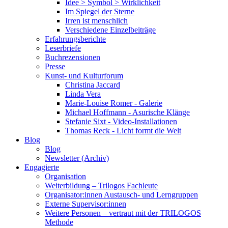
Idee > Symbol > Wirklichkeit
Im Spiegel der Sterne
Irren ist menschlich
Verschiedene Einzelbeiträge
Erfahrungsberichte
Leserbriefe
Buchrezensionen
Presse
Kunst- und Kulturforum
Christina Jaccard
Linda Vera
Marie-Louise Romer - Galerie
Michael Hoffmann - Asurische Klänge
Stefanie Sixt - Video-Installationen
Thomas Reck - Licht formt die Welt
Blog
Blog
Newsletter (Archiv)
Engagierte
Organisation
Weiterbildung – Trilogos Fachleute
Organisator:innen Austausch- und Lerngruppen
Externe Supervisor:innen
Weitere Personen – vertraut mit der TRILOGOS
Methode