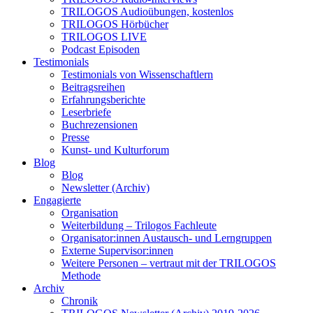
TRILOGOS Audioübungen, kostenlos
TRILOGOS Hörbücher
TRILOGOS LIVE
Podcast Episoden
Testimonials
Testimonials von Wissenschaftlern
Beitragsreihen
Erfahrungsberichte
Leserbriefe
Buchrezensionen
Presse
Kunst- und Kulturforum
Blog
Blog
Newsletter (Archiv)
Engagierte
Organisation
Weiterbildung – Trilogos Fachleute
Organisator:innen Austausch- und Lerngruppen
Externe Supervisor:innen
Weitere Personen – vertraut mit der TRILOGOS
Methode
Archiv
Chronik