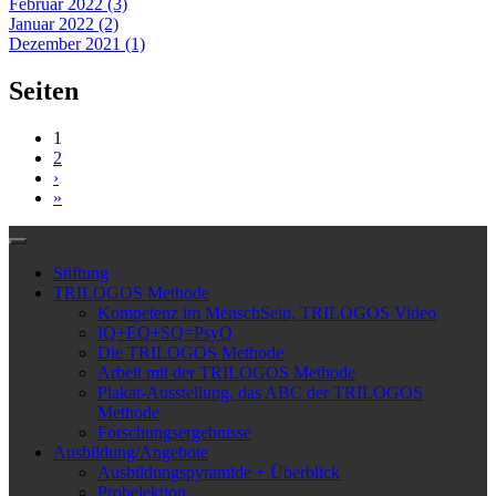
Februar 2022 (3)
Januar 2022 (2)
Dezember 2021 (1)
Seiten
1
2
›
»
Stiftung
TRILOGOS Methode
Kompetenz im MenschSein, TRILOGOS Video
IQ+EQ+SQ=PsyQ
Die TRILOGOS Methode
Arbeit mit der TRILOGOS Methode
Plakat-Ausstellung, das ABC der TRILOGOS
Methode
Forschungsergebnisse
Ausbildung/Angebote
Ausbildungspyramide + Überblick
Probelektion