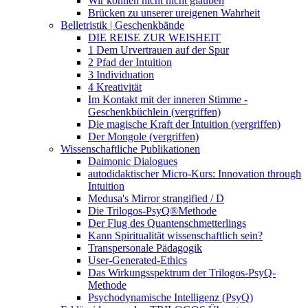
Wir können nicht nicht glauben
Brücken zu unserer ureigenen Wahrheit
Belletristik | Geschenkbände
DIE REISE ZUR WEISHEIT
1 Dem Urvertrauen auf der Spur
2 Pfad der Intuition
3 Individuation
4 Kreativität
Im Kontakt mit der inneren Stimme -
Geschenkbüchlein (vergriffen)
Die magische Kraft der Intuition (vergriffen)
Der Mongole (vergriffen)
Wissenschaftliche Publikationen
Daimonic Dialogues
autodidaktischer Micro-Kurs: Innovation through
Intuition
Medusa's Mirror strangified / D
Die Trilogos-PsyQ®Methode
Der Flug des Quantenschmetterlings
Kann Spiritualität wissenschaftlich sein?
Transpersonale Pädagogik
User-Generated-Ethics
Das Wirkungsspektrum der Trilogos-PsyQ-
Methode
Psychodynamische Intelligenz (PsyQ)