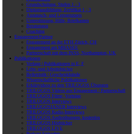
Grundschulung, Stufen 1 - 3
Diplomausbildung, Zertifikat 1 - 3
Austausch- und Lerngruppen
Unterstützung, Hilfe, Briefkasten
Beratungen
Coaching
Engagement/Partner
Engagement an der ETH Zürich, CH
Engagement am MHASEE
Partnerschaft mit dem INSS, Northampton, UK
Publikationen
Verlage | Publikationen in E, F
Lehr- und Arbeitsbücher
Belletristik | Geschenkbände
Wissenschaftliche Publikationen
Erklärvideos zu den TRILOGOS Übungen
TRILOGOS Videos aus Engagement / Partnerschaft
TRILOGOS Filme, Vorträge
TRILOGOS Interviews
TRILOGOSIANER Interviews
TRILOGOS Radio-Interviews
TRILOGOS Audioübungen, kostenlos
TRILOGOS Hörbücher
TRILOGOS LIVE
Podcast Episoden